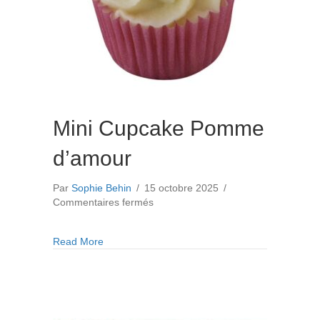
Mini Cupcake Pomme
d’amour
Par
Sophie Behin
/
15 octobre 2025
/
sur
Commentaires fermés
Mini
Cupcake
about Mini Cupcake Pomme d’amour
Read More
Pomme
d’amour