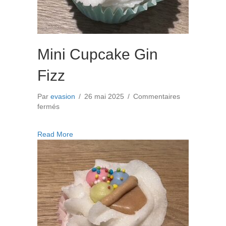
Mini Cupcake Gin
Fizz
Par
evasion
/
26 mai 2025
/
Commentaires
sur
fermés
Mini
Cupcake
about Mini Cupcake Gin Fizz
Read More
Gin
Fizz