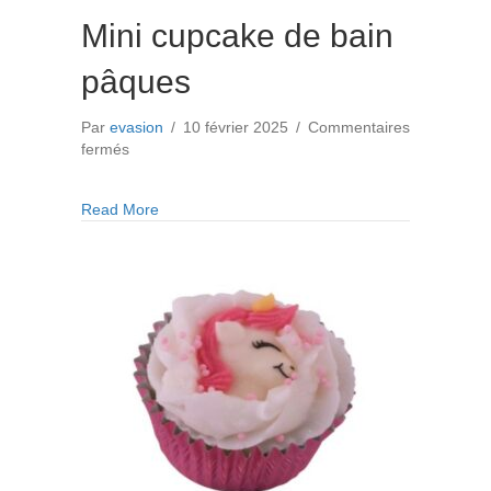
Mini cupcake de bain
pâques
Par
evasion
/
10 février 2025
/
Commentaires
sur
fermés
Mini
cupcake
about Mini cupcake de bain pâques
Read More
de
bain
pâques