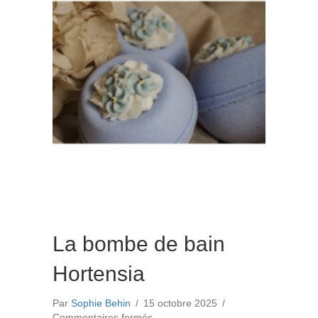
La bombe de bain
Hortensia
Par
Sophie Behin
/
15 octobre 2025
/
sur
Commentaires fermés