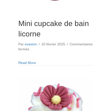
Mini cupcake de bain
licorne
Par
evasion
/
10 février 2025
/
Commentaires
sur
fermés
Mini
cupcake
about Mini cupcake de bain licorne
Read More
de
bain
licorne