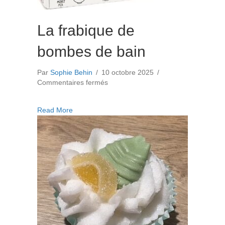
La frabique de
bombes de bain
Par
Sophie Behin
/
10 octobre 2025
/
sur
Commentaires fermés
La
frabique
about La frabique de bombes de bain
Read More
de
bombes
de
bain