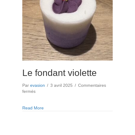
Le fondant violette
Par
evasion
/
3 avril 2025
/
Commentaires
sur
fermés
Le
fondant
about Le fondant violette
Read More
violette