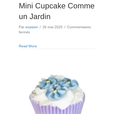
Mini Cupcake Comme
un Jardin
Par
evasion
/
26 mai 2025
/
Commentaires
sur
fermés
Mini
Cupcake
about Mini Cupcake Comme un Jardin
Read More
Comme
un
Jardin