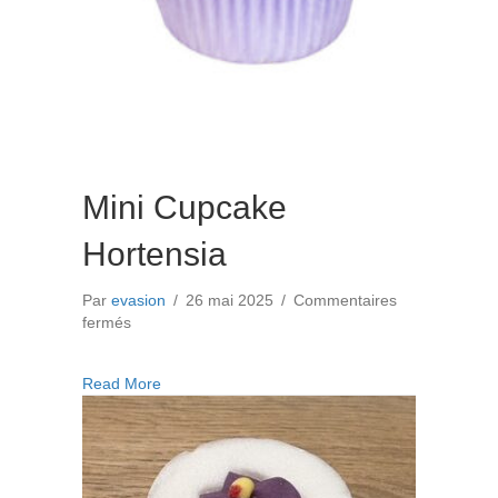
Mini Cupcake
Hortensia
Par
evasion
/
26 mai 2025
/
Commentaires
sur
fermés
Mini
Cupcake
about Mini Cupcake Hortensia
Read More
Hortensia