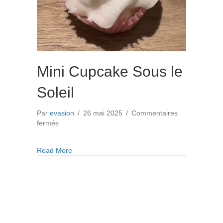
Mini Cupcake Sous le
Soleil
Par
evasion
/
26 mai 2025
/
Commentaires
sur
fermés
Mini
Cupcake
about Mini Cupcake Sous le Soleil
Read More
Sous
le
Soleil