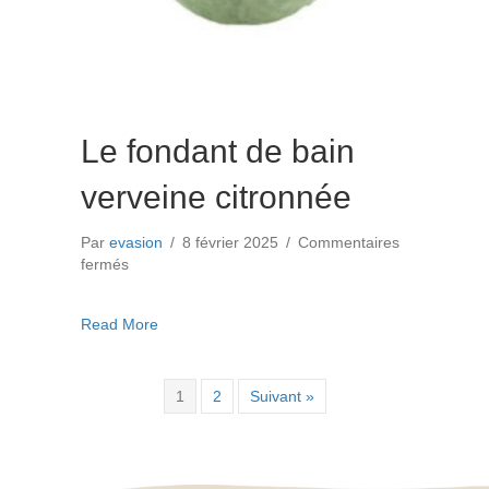
Le fondant de bain
verveine citronnée
Par
evasion
/
8 février 2025
/
Commentaires
sur
fermés
Le
fondant
about Le fondant de bain verveine citronnée
Read More
de
bain
verveine
citronnée
1
2
Suivant »