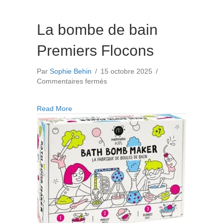
La bombe de bain
Premiers Flocons
Par
Sophie Behin
/
15 octobre 2025
/
sur
Commentaires fermés
La
bombe
about La bombe de bain Premiers Flocons
Read More
de
bain
Premiers
Flocons