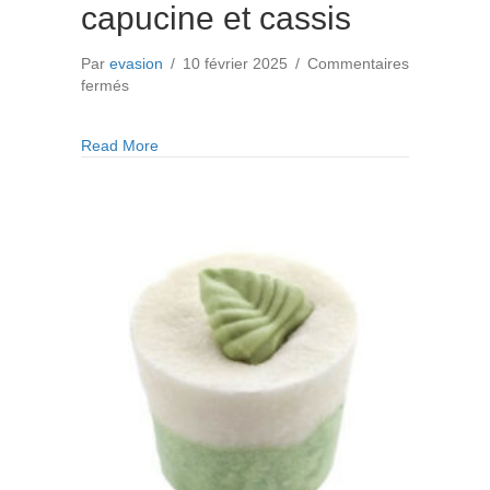
capucine et cassis
Par
evasion
/
10 février 2025
/
Commentaires
sur
fermés
Mini
cupcake
about Mini cupcake de bain capucine et cassis
Read More
de
bain
capucine
et
cassis