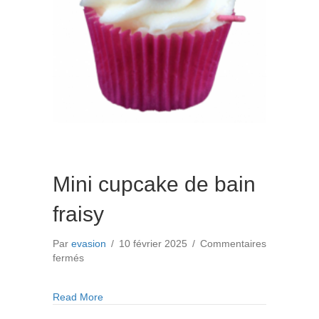
Mini cupcake de bain
fraisy
Par
evasion
/
10 février 2025
/
Commentaires
sur
fermés
Mini
cupcake
about Mini cupcake de bain fraisy
Read More
de
bain