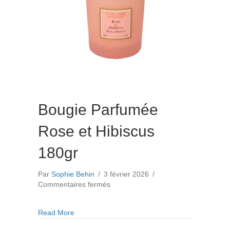
Bougie Parfumée
Rose et Hibiscus
180gr
Par
Sophie Behin
/
3 février 2026
/
sur
Commentaires fermés
Bougie
Parfumée
about Bougie Parfumée Rose et Hibiscus 180gr
Read More
Rose
et