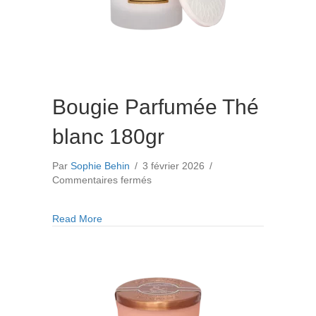
Bougie Parfumée Thé
blanc 180gr
Par
Sophie Behin
/
3 février 2026
/
sur
Commentaires fermés
Bougie
Parfumée
about Bougie Parfumée Thé blanc 180gr
Read More
Thé
blanc
180gr