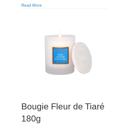
Premiers
about Bougie Premiers Flocons 90gr
Read More
Flocons
90gr
Bougie Fleur de Tiaré
180g