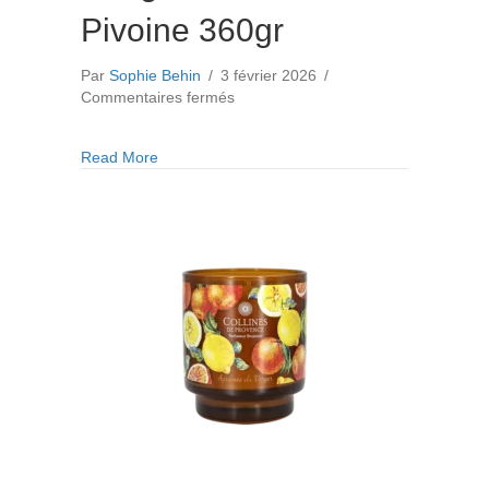
Pivoine 360gr
Par
Sophie Behin
/
3 février 2026
/
sur
Commentaires fermés
Bougie
Parfumée
about Bougie Parfumée Pivoine 360gr
Read More
Pivoine
360gr