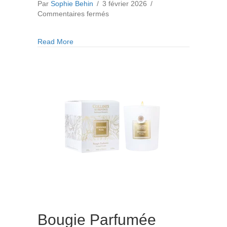
Par
Sophie Behin
/
3 février 2026
/
sur
Commentaires fermés
Bougie
Parfumée
about Bougie Parfumée Vanille Ambrée 360gr
Read More
Vanille
Ambrée
360gr
Bougie Parfumée