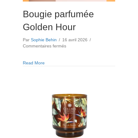
Bougie parfumée
Golden Hour
Par
Sophie Behin
/
16 avril 2026
/
sur
Commentaires fermés
Bougie
parfumée
about Bougie parfumée Golden Hour
Read More
Golden
Hour