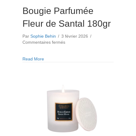
Bougie Parfumée
Fleur de Santal 180gr
Par
Sophie Behin
/
3 février 2026
/
sur
Commentaires fermés
Bougie
Parfumée
about Bougie Parfumée Fleur de Santal 180gr
Read More
Fleur
de
Santal
180gr