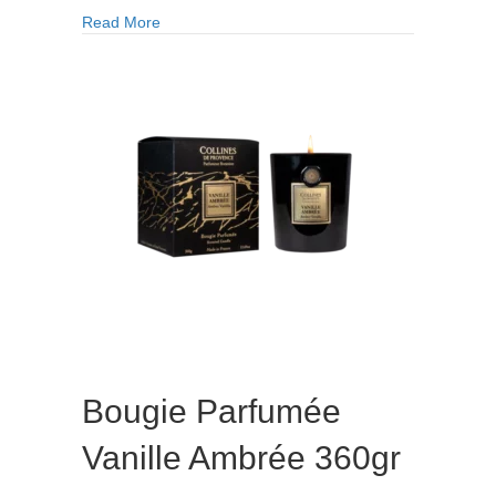
Parfumée
about Bougie Parfumée Bois d’Orient 180gr
Read More
Bois
d’Orient
180gr
Bougie Parfumée
Vanille Ambrée 360gr