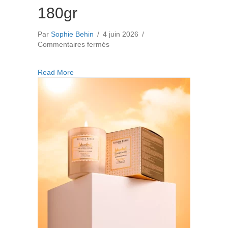
180gr
Par
Sophie Behin
/
4 juin 2026
/
sur
Commentaires fermés
Bougie
Sweet
about Bougie Sweet Sunday 180gr
Read More
Sunday
180gr