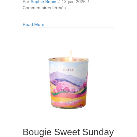
Par
Sophie Behin
/
13 juin 2026
/
sur
Commentaires fermés
Bougie
Fleur
about Bougie Fleur de Tiaré 180g
Read More
de
Tiaré
180g
Bougie Sweet Sunday