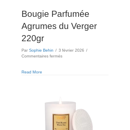
Bougie Parfumée
Agrumes du Verger
220gr
Par
Sophie Behin
/
3 février 2026
/
sur
Commentaires fermés
Bougie
Parfumée
about Bougie Parfumée Agrumes du Verger 220
Read More
Agrumes
du
Verger
220gr