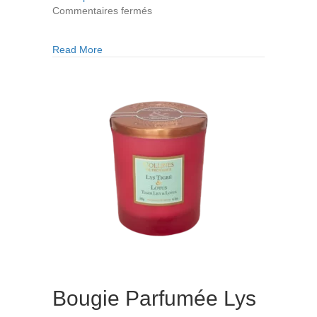
sur
Commentaires fermés
Bougie
Parfumée
about Bougie Parfumée Mandarine et Yuzu 180
Read More
Mandarine
et
Yuzu
180gr
Bougie Parfumée Lys