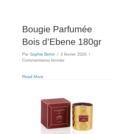
Bougie Parfumée
Bois d’Ebene 180gr
Par
Sophie Behin
/
3 février 2026
/
sur
Commentaires fermés
Bougie
Parfumée
about Bougie Parfumée Bois d’Ebene 180gr
Read More
Bois
d’Ebene
180gr