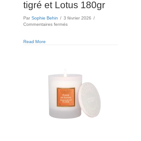
tigré et Lotus 180gr
Par
Sophie Behin
/
3 février 2026
/
sur
Commentaires fermés
Bougie
Parfumée
about Bougie Parfumée Lys tigré et Lotus 180gr
Read More
Lys
tigré
et
Lotus
180gr