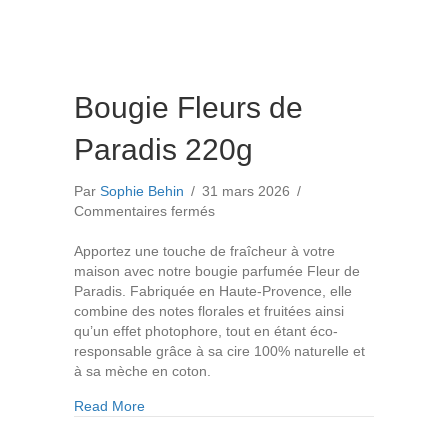
Bougie Fleurs de
Paradis 220g
Par
Sophie Behin
/
31 mars 2026
/
sur
Commentaires fermés
Bougie
Fleurs
Apportez une touche de fraîcheur à votre
de
maison avec notre bougie parfumée Fleur de
Paradis
Paradis. Fabriquée en Haute-Provence, elle
220g
combine des notes florales et fruitées ainsi
qu’un effet photophore, tout en étant éco-
responsable grâce à sa cire 100% naturelle et
à sa mèche en coton.
about Bougie Fleurs de Paradis 220g
Read More