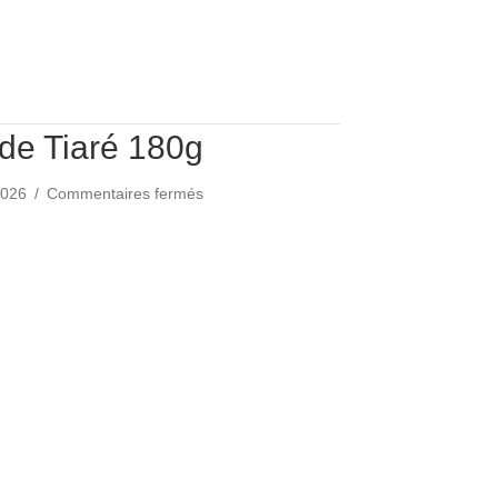
 de Tiaré 180g
sur
 2026
/
Commentaires fermés
Bougie
Fleur
ur de Tiaré 180g
de
Tiaré
180g