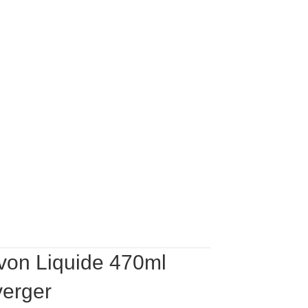
470ml
Fleur
de
Paradis
von Liquide 470ml
erger