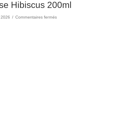
se Hibiscus 200ml
sur
s 2026
/
Commentaires fermés
Recharge
Rose
Rose Hibiscus 200ml
Hibiscus
200ml