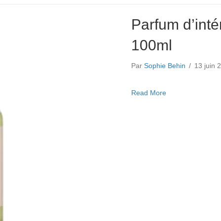
Parfum d’inté
100ml
Par
Sophie Behin
/
13 juin
about Parfum d’in
Read More