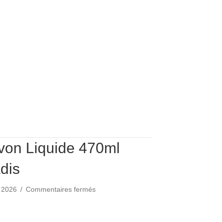
von Liquide 470ml
dis
sur
s 2026
/
Commentaires fermés
Recharge
Savon
avon Liquide 470ml Fleur de Paradis
Liquide