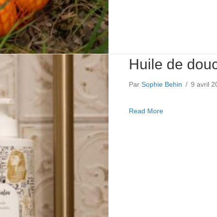
Huile de dou
Par
Sophie Behin
/
9 avril 
about Huile de d
Read More