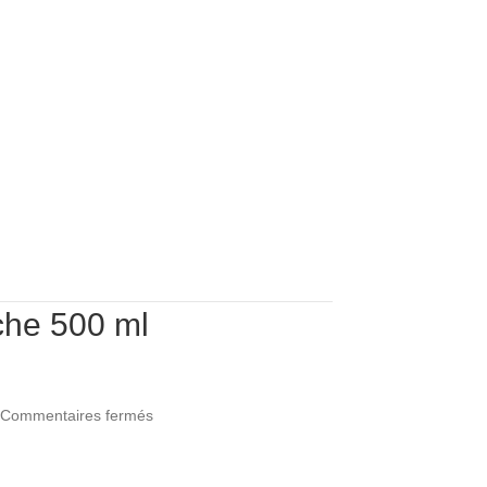
che 500 ml
sur
Commentaires fermés
Huile
de
ouche 500 ml Guadeloupe
douche