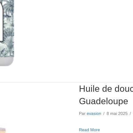
Huile de dou
Guadeloupe
Par
evasion
/
8 mai 2025
/
about Huile de d
Read More