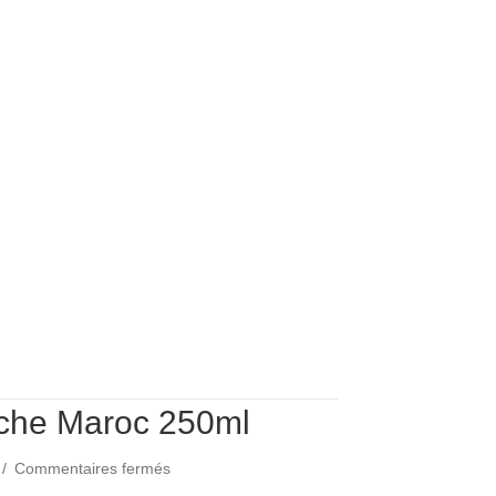
500
ml
Guadeloupe
che Maroc 250ml
sur
/
Commentaires fermés
Huile