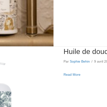
Huile de dou
Par
Sophie Behin
/
9 avril 
about Huile de d
Read More