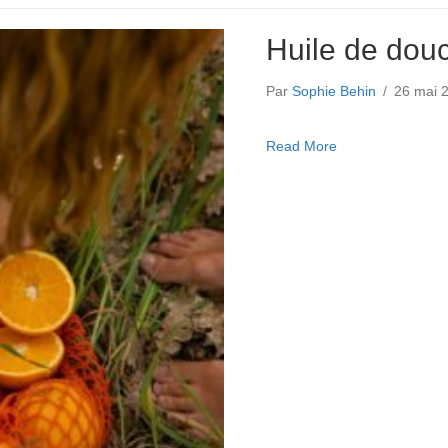
Huile de dou
Par
Sophie Behin
/
26 mai 
about Huile de d
Read More