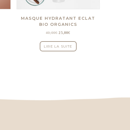
MASQUE HYDRATANT ECLAT
BIO ORGANICS
Le
Le
40,00
€
25,00
€
prix
prix
initial
actuel
LIRE LA SUITE
était :
est :
40,00€.
25,00€.