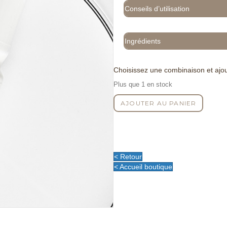
Conseils d’utilisation
Ingrédients
Choisissez une combinaison et ajou
Plus que 1 en stock
quantité
AJOUTER AU PANIER
de
Ampoule
Anti-
âge
Dermobooster
< Retour
< Accueil boutique