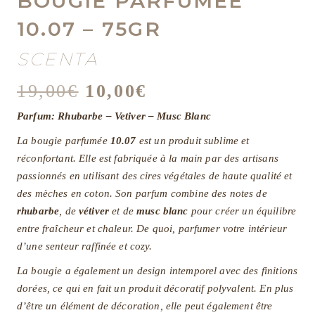
BOUGIE PARFUMÉE
10.07 – 75GR
SCENTA
Le
Le
19,00
€
10,00
€
prix
prix
Parfum: Rhubarbe – Vetiver – Musc Blanc
initial
actuel
La bougie parfumée
était :
10.07
est un produit sublime et
est :
réconfortant. Elle est fabriquée à la main par des artisans
19,00€.
10,00€.
passionnés en utilisant des cires végétales de haute qualité et
des mèches en coton. Son parfum combine des notes de
rhubarbe
, de
vétiver
et de
musc blanc
pour créer un équilibre
entre fraîcheur et chaleur. De quoi, parfumer votre intérieur
d’une senteur raffinée et cozy.
La bougie a également un design intemporel avec des finitions
dorées, ce qui en fait un produit décoratif polyvalent. En plus
d’être un élément de décoration, elle peut également être