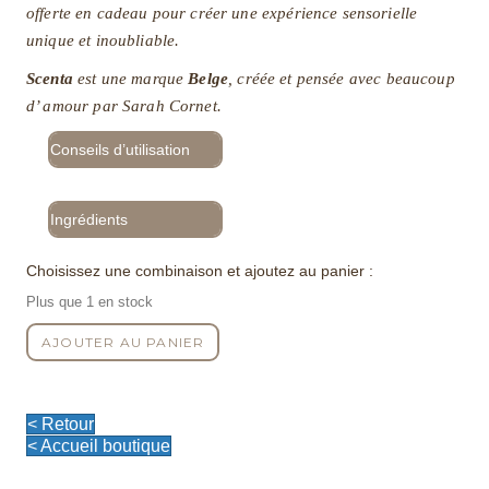
offerte en cadeau pour créer une expérience sensorielle
unique et inoubliable.
Scenta
est une marque
Belge
, créée et pensée avec beaucoup
d’ amour par Sarah Cornet.
Conseils d’utilisation
Ingrédients
Choisissez une combinaison et ajoutez au panier :
Plus que 1 en stock
quantité
AJOUTER AU PANIER
de
Bougie
Parfumée
10.07
< Retour
-
< Accueil boutique
75gr