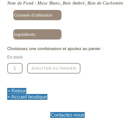
Note de Fond : Musc Blanc, Bois Ambré, Bois de Cachemire
Conseils d’utilisation
Ingrédients
Choisissez une combinaison et ajoutez au panier :
En stock
quantité
AJOUTER AU PANIER
de
Bougie
Parfumée
Fleur
< Retour
de
< Accueil boutique
Santal
180gr
Contactez-nous