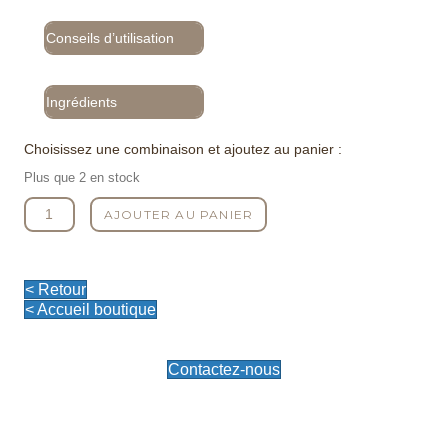
Conseils d’utilisation
Ingrédients
Choisissez une combinaison et ajoutez au panier :
Plus que 2 en stock
quantité
AJOUTER AU PANIER
de
Bougie
Parfumée
Jardin
< Retour
Pallanca
< Accueil boutique
Contactez-nous