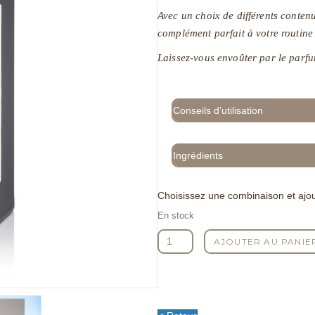
Avec un choix de différents contenu
complément parfait à votre routine
Laissez-vous envoûter par le parfum
Conseils d’utilisation
Ingrédients
Choisissez une combinaison et ajou
En stock
quantité
AJOUTER AU PANIE
de
Savon
liquide
Istanbul