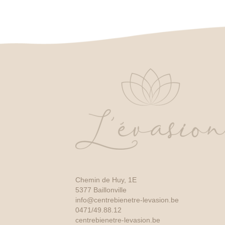
Chemin de Huy, 1E
5377 Baillonville
info@centrebienetre-levasion.be
0471/49.88.12
centrebienetre-levasion.be