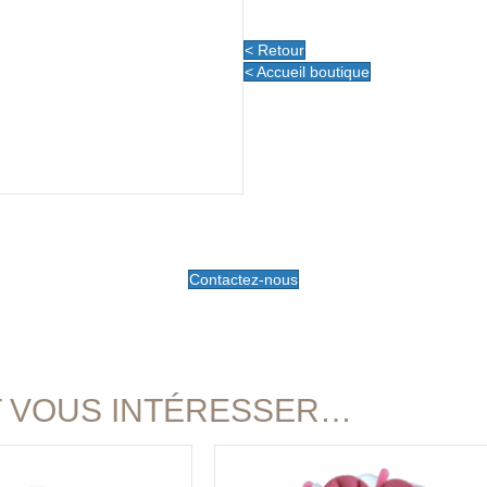
aromatique
Anti-
< Retour
stress
< Accueil boutique
Contactez-nous
T VOUS INTÉRESSER…