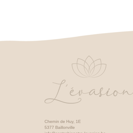
Chemin de Huy, 1E
5377 Baillonville