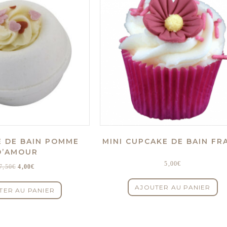
 DE BAIN POMME
MINI CUPCAKE DE BAIN FR
D’AMOUR
5,00
€
Le
Le
7,50
€
4,00
€
prix
prix
AJOUTER AU PANIER
initial
actuel
TER AU PANIER
était :
est :
7,50€.
4,00€.