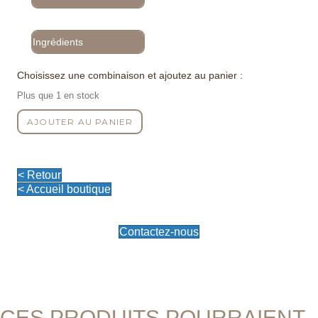
Ingrédients
Choisissez une combinaison et ajoutez au panier :
Plus que 1 en stock
quantité
AJOUTER AU PANIER
de
Fraîcheur
Gourmande
-
< Retour
Eau
< Accueil boutique
Micellaire
Contactez-nous
CES PRODUITS POURRAIENT