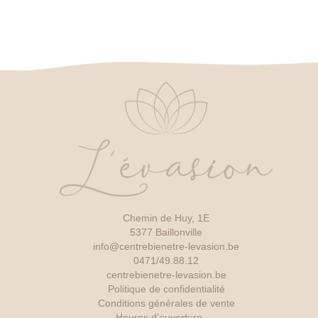
Chemin de Huy, 1E
5377 Baillonville
info@centrebienetre-levasion.be
0471/49.88.12
centrebienetre-levasion.be
Politique de confidentialité
Conditions générales de vente
Heures d’ouverture