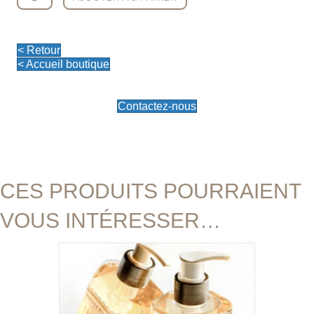
de
Gel
douche
Istanbul
< Retour
-
< Accueil boutique
400ml
Contactez-nous
CES PRODUITS POURRAIENT
VOUS INTÉRESSER…