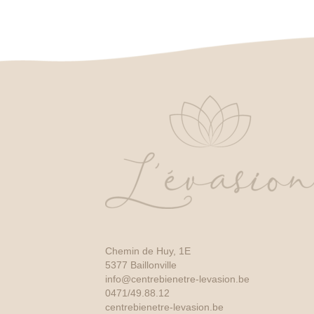
Chemin de Huy, 1E
5377 Baillonville
info@centrebienetre-levasion.be
0471/49.88.12
centrebienetre-levasion.be