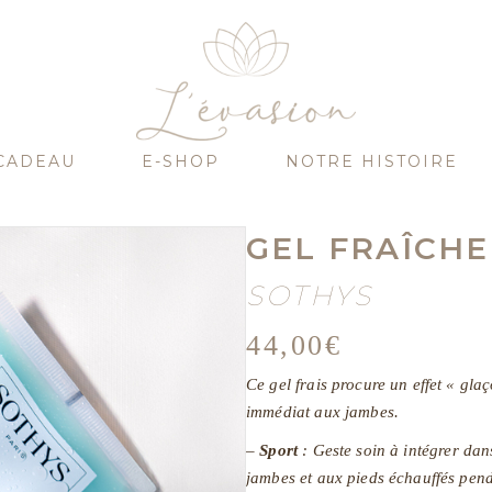
CADEAU
E-SHOP
NOTRE HISTOIRE
GEL FRAÎCHE
SOTHYS
44,00
€
Ce gel frais procure un effet « gla
immédiat aux jambes.
–
Sport
: Geste soin à intégrer dans
jambes et aux pieds échauffés penda