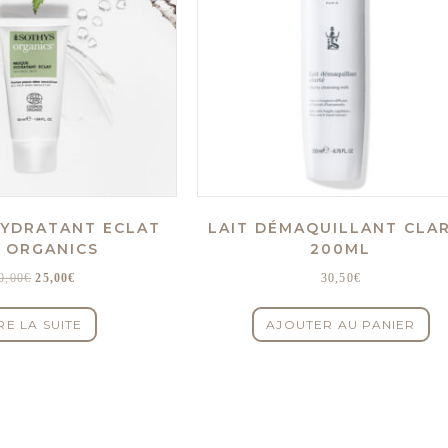
YDRATANT ECLAT
LAIT DÉMAQUILLANT CLA
O ORGANICS
200ML
Le
Le
0,00
€
25,00
€
30,50
€
prix
prix
initial
actuel
RE LA SUITE
AJOUTER AU PANIER
était :
est :
40,00€.
25,00€.