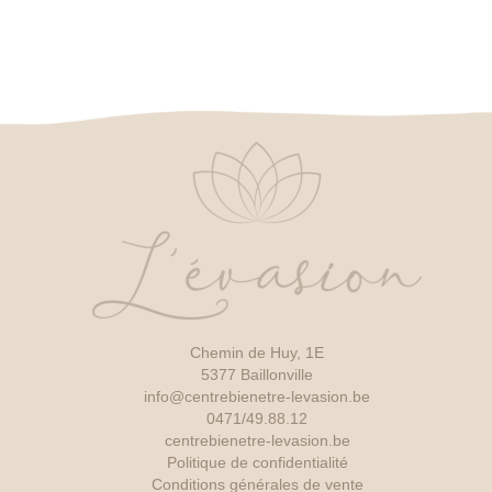
Chemin de Huy, 1E
5377 Baillonville
info@centrebienetre-levasion.be
0471/49.88.12
centrebienetre-levasion.be
Politique de confidentialité
Conditions générales de vente