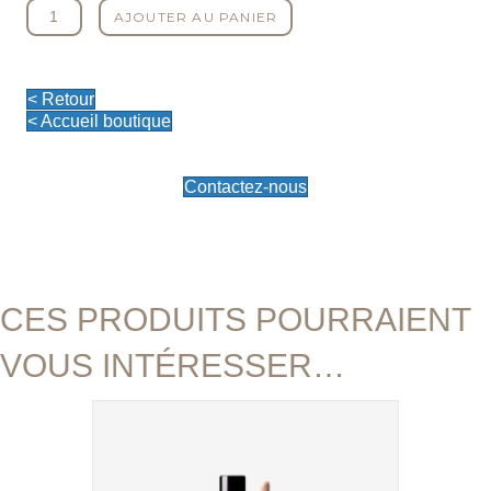
quantité
AJOUTER AU PANIER
de
La
CC
crème
< Retour
-
< Accueil boutique
Clair
Contactez-nous
CES PRODUITS POURRAIENT
VOUS INTÉRESSER…