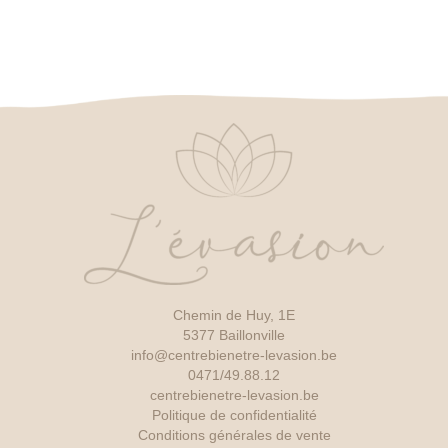
Chemin de Huy, 1E
5377 Baillonville
info@centrebienetre-levasion.be
0471/49.88.12
centrebienetre-levasion.be
Politique de confidentialité
Conditions générales de vente