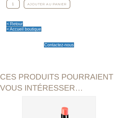
quantité
AJOUTER AU PANIER
de
La
CC
crème
< Retour
-
< Accueil boutique
Doré
Contactez-nous
CES PRODUITS POURRAIENT
VOUS INTÉRESSER…