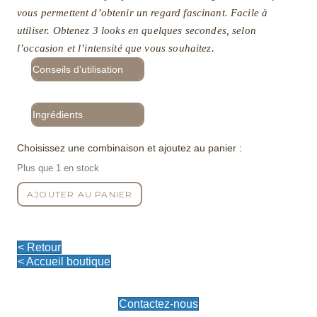
initial
actuel
vous permettent d’obtenir un regard fascinant. Facile à
était :
est :
utiliser. Obtenez 3 looks en quelques secondes, selon
39,50€.
30,00€.
l’occasion et l’intensité que vous souhaitez.
Conseils d’utilisation
Ingrédients
Choisissez une combinaison et ajoutez au panier :
Plus que 1 en stock
quantité
AJOUTER AU PANIER
de
La
Palette
Citadine
< Retour
< Accueil boutique
Contactez-nous