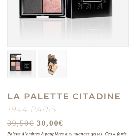
LA PALETTE CITADINE
1944 PARIS
Le
Le
39,50
€
30,00
€
prix
prix
Palette d’ombres à paupières aux nuances grises. Ces 4 fards