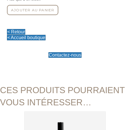
quantité
AJOUTER AU PANIER
de
La
touche
lumière
< Retour
Bronze
< Accueil boutique
Contactez-nous
CES PRODUITS POURRAIENT
VOUS INTÉRESSER…