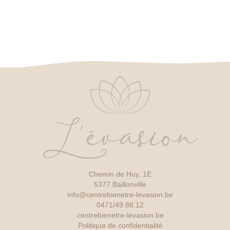
Chemin de Huy, 1E
5377 Baillonville
info@centrebienetre-levasion.be
0471/49.88.12
centrebienetre-levasion.be
Politique de confidentialité