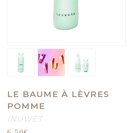
LE BAUME À LÈVRES
POMME
INUWET
6,50
€