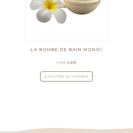
LA BOMBE DE BAIN MONOÏ
Le
Le
7,50
€
4,00
€
prix
prix
initial
actuel
AJOUTER AU PANIER
était :
est :
7,50€.
4,00€.