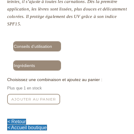
teintes, il s’ajuste à toutes les carnations. Dès la première
application, les lèvres sont lissées, plus douces et délicatement
colorées. Il protège également des UV grâce à son indice
SPF15.
Conseils d’utilisation
Ingrédients
Choisissez une combinaison et ajoutez au panier :
Plus que 1 en stock
quantité
AJOUTER AU PANIER
de
Le
Baume
à
< Retour
Lèvres
< Accueil boutique
Robin