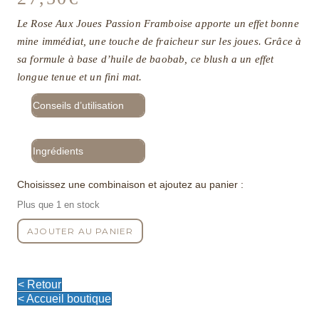
Le Rose Aux Joues Passion Framboise apporte un effet bonne
mine immédiat, une touche de fraicheur sur les joues. Grâce à
sa formule à base d’huile de baobab, ce blush a un effet
longue tenue et un fini mat.
Conseils d’utilisation
Ingrédients
Choisissez une combinaison et ajoutez au panier :
Plus que 1 en stock
quantité
AJOUTER AU PANIER
de
Le
Fard
à
< Retour
Joues
< Accueil boutique
Passion