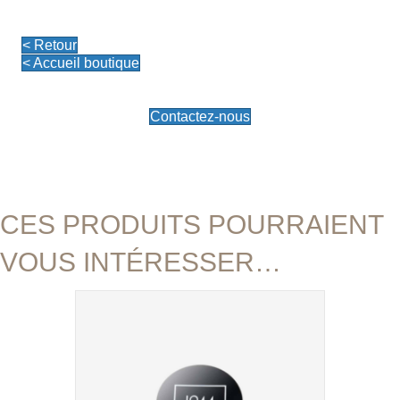
Le
Mat
Icône-
< Retour
Le
< Accueil boutique
Flirt
Contactez-nous
CES PRODUITS POURRAIENT
VOUS INTÉRESSER…