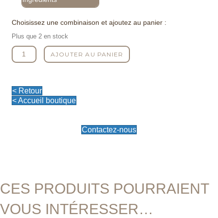
Choisissez une combinaison et ajoutez au panier :
Plus que 2 en stock
quantité
AJOUTER AU PANIER
de
Le
Scintillant
Aura
< Retour
< Accueil boutique
Contactez-nous
CES PRODUITS POURRAIENT
VOUS INTÉRESSER…