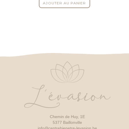
AJOUTER AU PANIER
Chemin de Huy, 1E
5377 Baillonville
info@centrebienetre-levasion.be