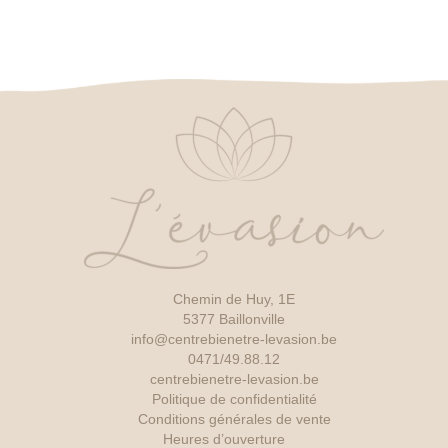
Chemin de Huy, 1E
5377 Baillonville
info@centrebienetre-levasion.be
0471/49.88.12
centrebienetre-levasion.be
Politique de confidentialité
Conditions générales de vente
Heures d’ouverture