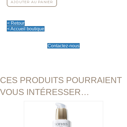
AJOUTER AU PANIER
de
Nettoyant
Illuminateur
< Retour
< Accueil boutique
Contactez-nous
CES PRODUITS POURRAIENT
VOUS INTÉRESSER…