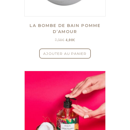
LA BOMBE DE BAIN POMME
D’AMOUR
Le
Le
7,50
€
4,00
€
prix
prix
initial
actuel
AJOUTER AU PANIER
était :
est :
7,50€.
4,00€.