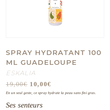
SPRAY HYDRATANT 100
ML GUADELOUPE
ESKALIA
Le
Le
19,00
€
10,00
€
prix
prix
En un seul geste, ce spray hydrate la peau sans fini gras.
initial
actuel
était :
est :
Ses senteurs
19,00€.
10,00€.