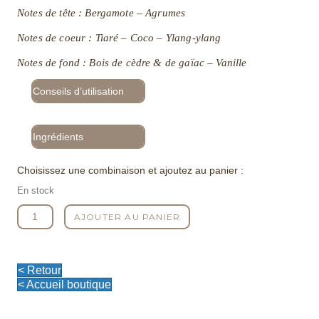
Notes de tête : Bergamote – Agrumes
Notes de coeur : Tiaré – Coco – Ylang-ylang
Notes de fond : Bois de cèdre & de gaïac – Vanille
Conseils d’utilisation
Ingrédients
Choisissez une combinaison et ajoutez au panier :
En stock
quantité
AJOUTER AU PANIER
de
Spray
hydratant
100
< Retour
ml
< Accueil boutique
Guadeloupe