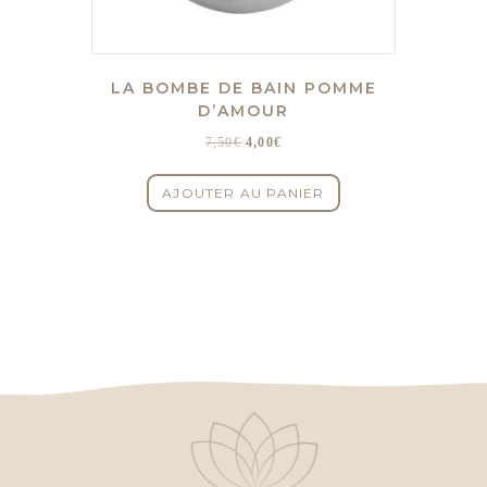
LA BOMBE DE BAIN POMME
D’AMOUR
Le
Le
7,50
€
4,00
€
prix
prix
initial
actuel
AJOUTER AU PANIER
était :
est :
7,50€.
4,00€.