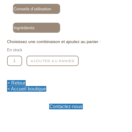
Conseils d’utilisation
Ingrédients
Choisissez une combinaison et ajoutez au panier :
En stock
quantité
AJOUTER AU PANIER
de
Tattoo
Artist
< Retour
< Accueil boutique
Contactez-nous