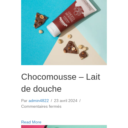
Chocomousse – Lait
de douche
Par
admin4822
/
23 avril 2024
/
sur
Commentaires fermés
Chocomousse
–
about Chocomousse – Lait de douche
Read More
Lait