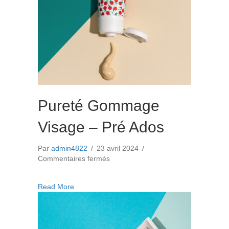
Pureté Gommage
Visage – Pré Ados
Par
admin4822
/
23 avril 2024
/
sur
Commentaires fermés
Pureté
Gommage
about Pureté Gommage Visage – Pré Ados
Read More
Visage
–
Pré
Ados