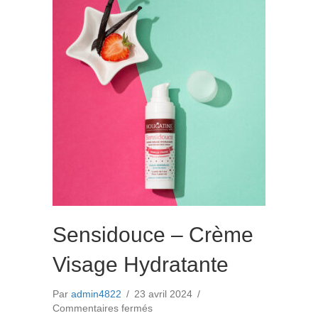
de
douche
Sensidouce – Crème
Visage Hydratante
Par
admin4822
/
23 avril 2024
/
sur
Commentaires fermés