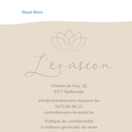
Sensidouce
–
about Sensidouce – Crème Visage Hydratante
Read More
Crème
Visage
Hydratante
Chemin de Huy, 1E
5377 Baillonville
info@centrebienetre-levasion.be
0471/49.88.12
centrebienetre-levasion.be
Politique de confidentialité
Conditions générales de vente