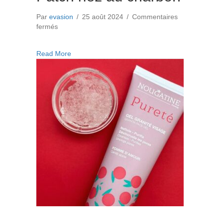
Par
evasion
/
25 août 2024
/
Commentaires
sur
fermés
Patch
nez
about Patch nez au charbon
Read More
au
charbon