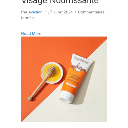
Visage Nourrissante
Par
evasion
/
17 juillet 2024
/
Commentaires
sur
fermés
Chocodélice
–
about Chocodélice – Crème Visage Nourrissant
Read More
Crème
Visage
Nourrissante