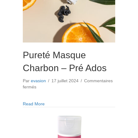
Pureté Masque
Charbon – Pré Ados
Par
evasion
/
17 juillet 2024
/
Commentaires
sur
fermés
Pureté
Masque
about Pureté Masque Charbon – Pré Ados
Read More
Charbon
–
Pré
Ados