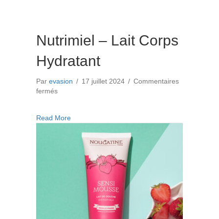
Nutrimiel – Lait Corps
Hydratant
Par
evasion
/
17 juillet 2024
/
Commentaires
sur
fermés
Nutrimiel
–
about Nutrimiel – Lait Corps Hydratant
Read More
Lait
Corps
Hydratant