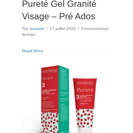
Pureté Gel Granité
Visage – Pré Ados
Par
evasion
/
17 juillet 2024
/
Commentaires
sur
fermés
Pureté
Gel
about Pureté Gel Granité Visage – Pré Ados
Read More
Granité
Visage
–
Pré
Ados