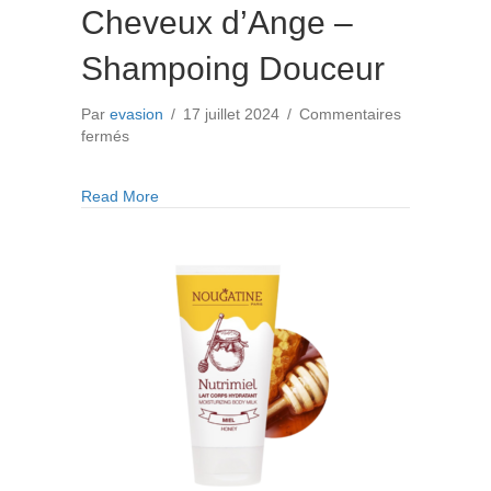
Cheveux d’Ange –
Shampoing Douceur
Par
evasion
/
17 juillet 2024
/
Commentaires
sur
fermés
Cheveux
d’Ange
about Cheveux d’Ange – Shampoing Douceur
Read More
–
Shampoing
Douceur