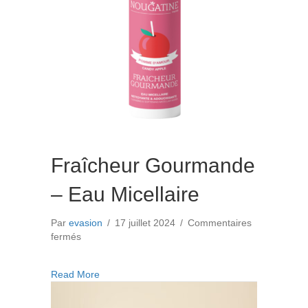
Fraîcheur Gourmande
– Eau Micellaire
Par
evasion
/
17 juillet 2024
/
Commentaires
sur
fermés
Fraîcheur
Gourmande
about Fraîcheur Gourmande – Eau Micellaire
Read More
–
Eau
Micellaire