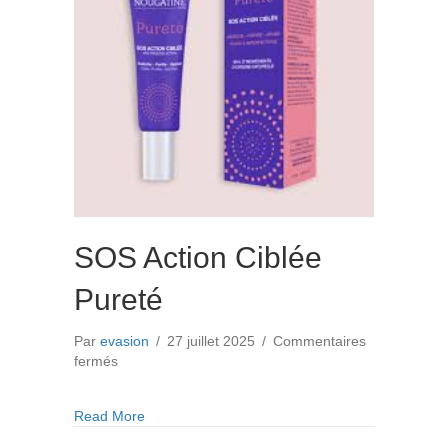
SOS Action Ciblée
Pureté
Par
evasion
/
27 juillet 2025
/
Commentaires
sur
fermés
SOS
Action
about SOS Action Ciblée Pureté
Read More
Ciblée
Pureté