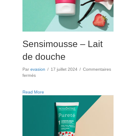
Sensimousse – Lait
de douche
Par
evasion
/
17 juillet 2024
/
Commentaires
sur
fermés
Sensimousse
–
about Sensimousse – Lait de douche
Read More
Lait
de
douche