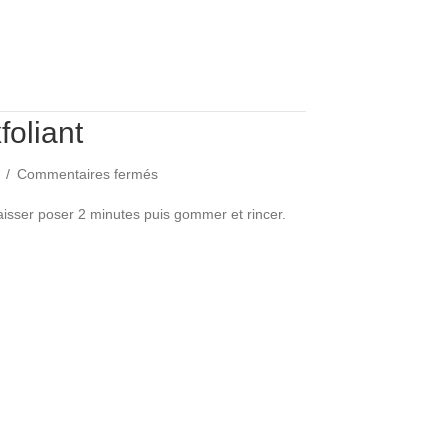
oliant
sur
4
/
Commentaires fermés
Gommage
Exfoliant
aisser poser 2 minutes puis gommer et rincer.
xfoliant