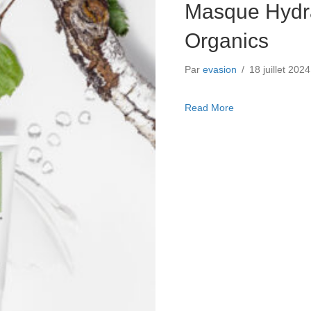
Masque Hydra
Organics
Par
evasion
/
18 juillet 202
about Masque Hyd
Read More