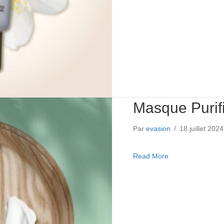
Masque Purifi
Par
evasion
/
18 juillet 202
about Masque Puri
Read More