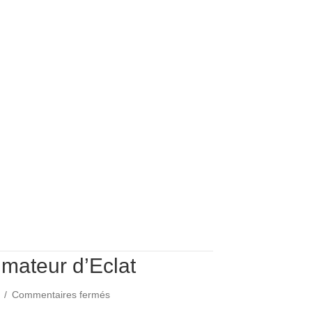
mateur d’Eclat
sur
4
/
Commentaires fermés
Masque