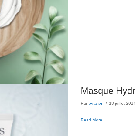
Masque Hydr
Par
evasion
/
18 juillet 202
about Masque Hy
Read More