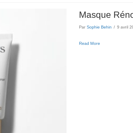
Masque Rénov
Par
Sophie Behin
/
9 avril 
about Masque Rén
Read More