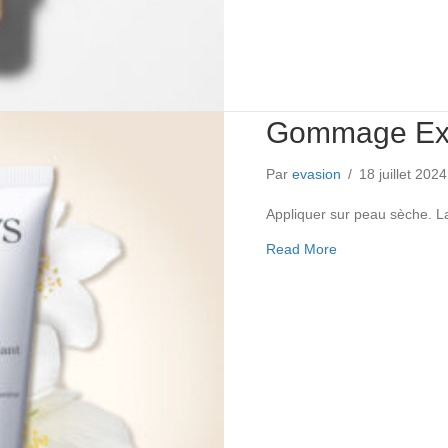
Gommage Exf
Par
evasion
/
18 juillet 202
Appliquer sur peau sèche. L
about Gommage E
Read More