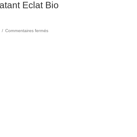
tant Eclat Bio
sur
4
/
Commentaires fermés
Masque
Hydratant
ratant Eclat Bio Organics
Eclat
Bio
Organics