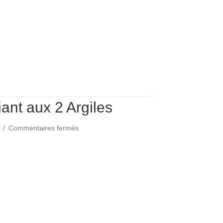
ant aux 2 Argiles
sur
4
/
Commentaires fermés
Masque
Purifiant
fiant aux 2 Argiles
aux
2
Argiles