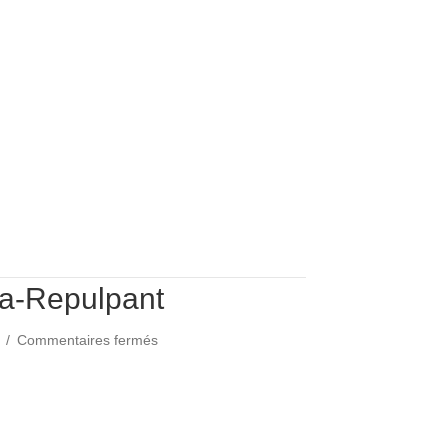
a-Repulpant
sur
4
/
Commentaires fermés
Masque
Hydra-
dra-Repulpant
Repulpant