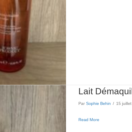
Lait Démaquil
Par
Sophie Behin
/
15 juill
about Lait Démaq
Read More