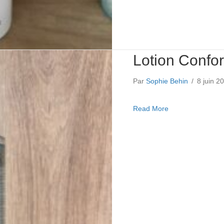
Lotion Confo
Par
Sophie Behin
/
8 juin 
about Lotion Con
Read More