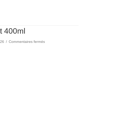
rt 400ml
sur
2026
/
Commentaires fermés
Lotion
Confort
fort 400ml
400ml