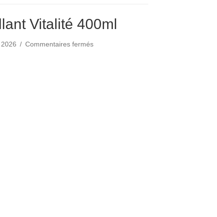
lant Vitalité 400ml
sur
et 2026
/
Commentaires fermés
Lait
Démaquillant
illant Vitalité 400ml
Vitalité
400ml