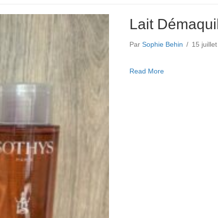
Lait Démaquil
Par
Sophie Behin
/
15 juill
about Lait Démaqu
Read More