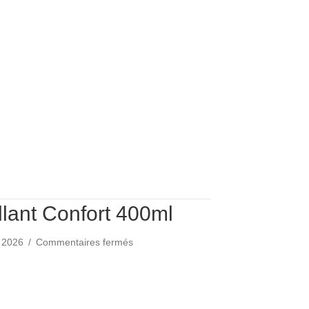
lant Confort 400ml
sur
et 2026
/
Commentaires fermés
Lait
Démaquillant
uillant Confort 400ml
Confort
400ml