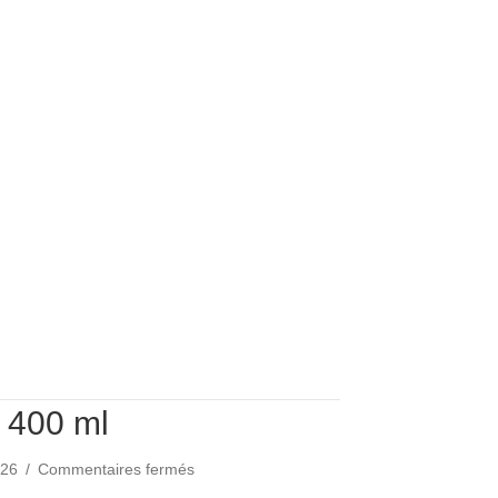
é 400 ml
sur
2026
/
Commentaires fermés
Lotion