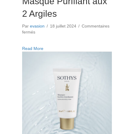
Masque Purifiant aux
2 Argiles
Par
evasion
/
18 juillet 2024
/
Commentaires
sur
fermés
Masque
Purifiant
about Masque Purifiant aux 2 Argiles
Read More
aux
2
Argiles