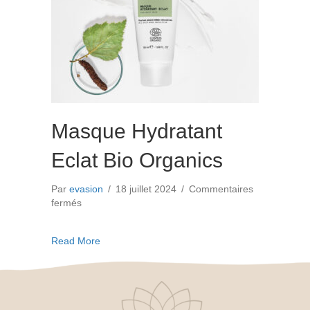
Masque Hydratant
Eclat Bio Organics
Par
evasion
/
18 juillet 2024
/
Commentaires
sur
fermés
Masque
Hydratant
about Masque Hydratant Eclat Bio Organics
Read More
Eclat
Bio
Organics