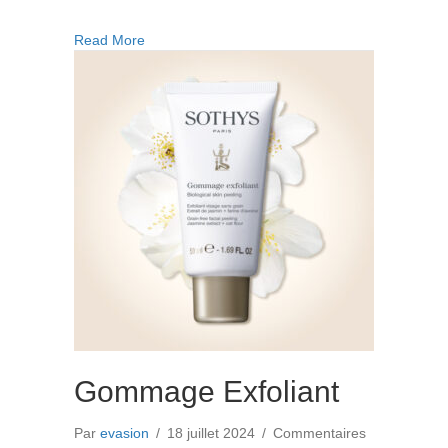
Masque
Rénovateur
about Masque Rénovateur de teint
Read More
de
teint
Gommage Exfoliant
Par
evasion
/
18 juillet 2024
/
Commentaires