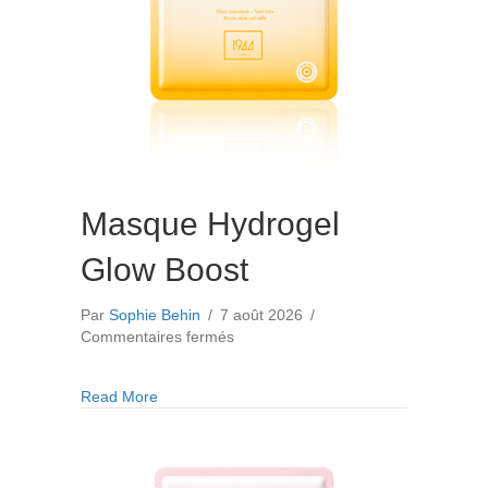
Masque Hydrogel
Glow Boost
Par
Sophie Behin
/
7 août 2026
/
sur
Commentaires fermés
Masque
Hydrogel
about Masque Hydrogel Glow Boost
Read More
Glow
Boost