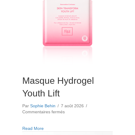
Masque Hydrogel
Youth Lift
Par
Sophie Behin
/
7 août 2026
/
sur
Commentaires fermés
Masque
Hydrogel
about Masque Hydrogel Youth Lift
Read More
Youth