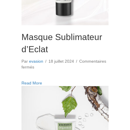
Masque Sublimateur
d’Eclat
Par
evasion
/
18 juillet 2024
/
Commentaires
sur
fermés
Masque
Sublimateur
about Masque Sublimateur d’Eclat
Read More
d’Eclat