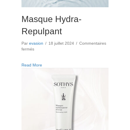
Masque Hydra-
Repulpant
Par
evasion
/
18 juillet 2024
/
Commentaires
sur
fermés
Masque
Hydra-
about Masque Hydra-Repulpant
Read More
Repulpant