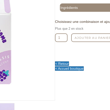
Ingrédients
Choisissez une combinaison et ajou
Plus que 2 en stock
quantité
AJOUTER AU PANIE
de
Bombe
de
bain
-
< Retour
Cassis
< Accueil boutique