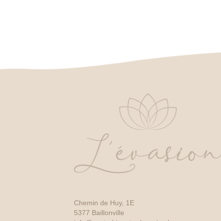
Chemin de Huy, 1E
5377 Baillonville