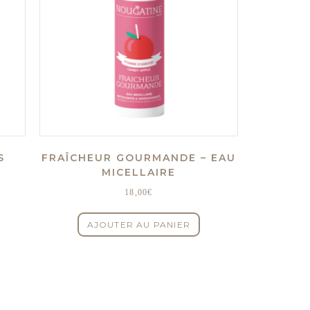
S
FRAÎCHEUR GOURMANDE – EAU
MICELLAIRE
18,00
€
AJOUTER AU PANIER
uit
ieurs
tions.