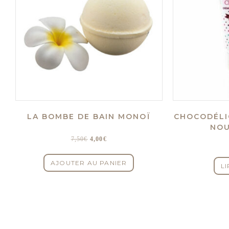
LA BOMBE DE BAIN MONOÏ
CHOCODÉLI
NOU
Le
Le
7,50
€
4,00
€
prix
prix
initial
actuel
AJOUTER AU PANIER
LI
était :
est :
7,50€.
4,00€.