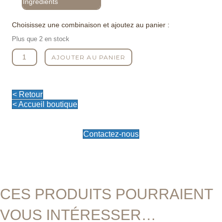
Ingrédients
Choisissez une combinaison et ajoutez au panier :
Plus que 2 en stock
quantité
AJOUTER AU PANIER
de
Bougie
Parfumée
Délirium
< Retour
Floral
< Accueil boutique
Contactez-nous
CES PRODUITS POURRAIENT
VOUS INTÉRESSER…