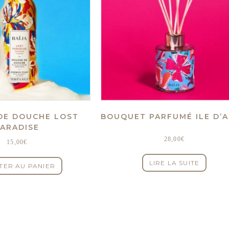
DE DOUCHE LOST
BOUQUET PARFUMÉ ILE D’
PARADISE
28,00
€
15,00
€
LIRE LA SUITE
TER AU PANIER