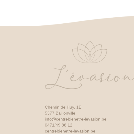
Chemin de Huy, 1E
5377 Baillonville
info@centrebienetre-levasion.be
0471/49.88.12
centrebienetre-levasion.be