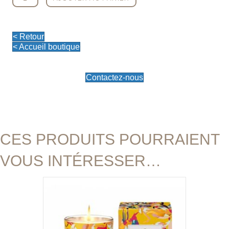
de
Crème
corps
Sweet
< Retour
Sunday
< Accueil boutique
175ml
Contactez-nous
CES PRODUITS POURRAIENT
VOUS INTÉRESSER…