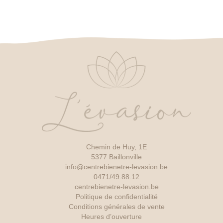
Chemin de Huy, 1E
5377 Baillonville
info@centrebienetre-levasion.be
0471/49.88.12
centrebienetre-levasion.be
Politique de confidentialité
Conditions générales de vente
Heures d’ouverture