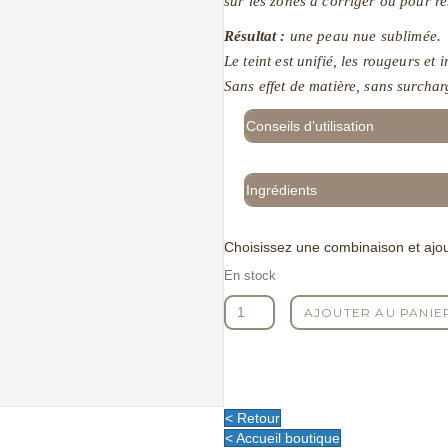
sur les zones à corriger ou pour re
Résultat :
une peau nue sublimée.
Le teint est unifié, les rougeurs et 
Sans effet de matière, sans surchar
Conseils d’utilisation
Ingrédients
Choisissez une combinaison et ajou
En stock
quantité
AJOUTER AU PANIE
de
La
CC
crème
-
< Retour
Moyen
< Accueil boutique