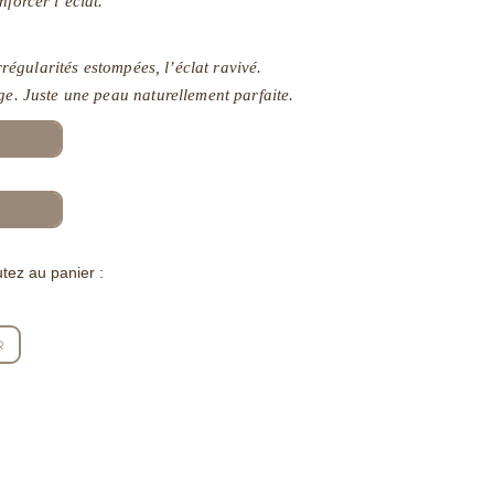
nforcer l’éclat.
irrégularités estompées, l’éclat ravivé.
ge. Juste une peau naturellement parfaite.
tez au panier :
R