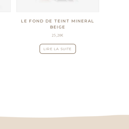
LE FOND DE TEINT MINERAL
BEIGE
25,20
€
LIRE LA SUITE
uit
ieurs
tions.
ons
ent
sies
e