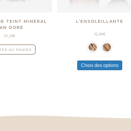
DE TEINT MINERAL
L’ENSOLEILLANTE
AN DORÉ
32,60
€
25,20
€
TER AU PANIER
Ce
prod
Choix des options
a
plus
varia
Les
opti
peuv
être
choi
sur
la
pag