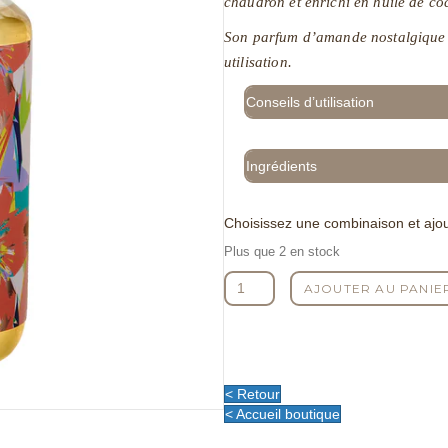
chaudron et enrichi en huile de coc
Son parfum d’amande nostalgique e
utilisation.
Conseils d’utilisation
Ingrédients
Choisissez une combinaison et ajou
Plus que 2 en stock
quantité
AJOUTER AU PANIE
de
Savon
Liquide
Sweet
Sunday
< Retour
500ml
< Accueil boutique