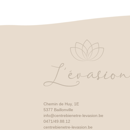
Chemin de Huy, 1E
5377 Baillonville
info@centrebienetre-levasion.be
0471/49.88.12
centrebienetre-levasion.be