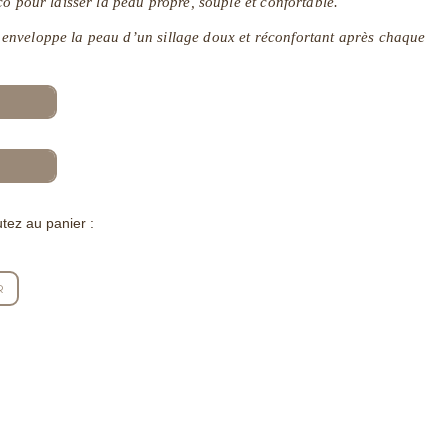
o pour laisser la peau propre, souple et confortable.
nveloppe la peau d’un sillage doux et réconfortant après chaque
tez au panier :
R