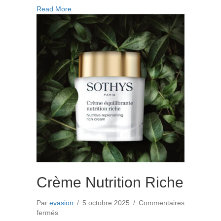
Défense
about Crème Défense Eclat
Read More
Eclat
Crème Nutrition Riche
Par
evasion
/
5 octobre 2025
/
Commentaires
sur
fermés