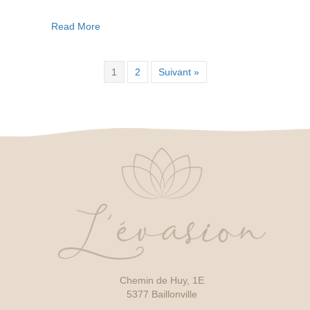
Crème
Nutrition
about Crème Nutrition Riche
Read More
Riche
1
2
Suivant »
Chemin de Huy, 1E
5377 Baillonville