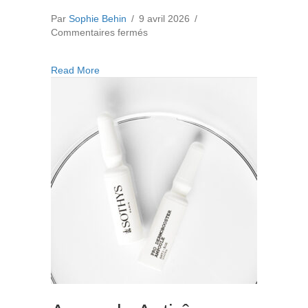
Par
Sophie Behin
/
9 avril 2026
/
sur
Commentaires fermés
Noctazyme
Crème
about Noctazyme Crème Eclat
Read More
Eclat