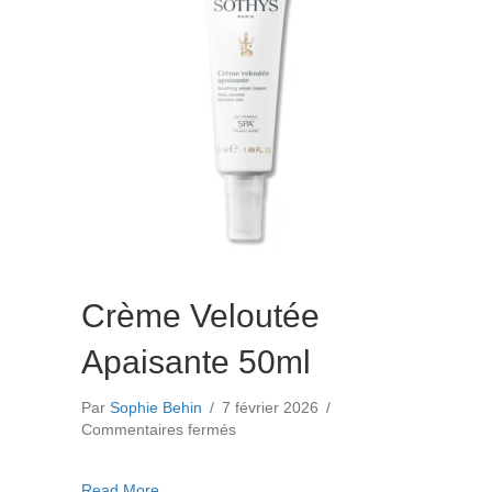
Crème Veloutée
Apaisante 50ml
Par
Sophie Behin
/
7 février 2026
/
sur
Commentaires fermés
Crème
Veloutée
about Crème Veloutée Apaisante 50ml
Read More