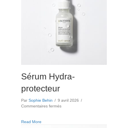
Sérum Hydra-
protecteur
Par
Sophie Behin
/
9 avril 2026
/
sur
Commentaires fermés
Sérum
Hydra-
about Sérum Hydra-protecteur
Read More
protecteur