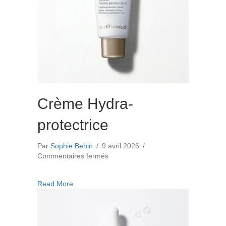
Crème Hydra-
protectrice
Par
Sophie Behin
/
9 avril 2026
/
sur
Commentaires fermés
Crème
Hydra-
about Crème Hydra-protectrice
Read More
protectrice