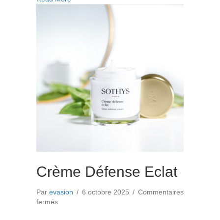
Apaisante
50ml
Crème Défense Eclat
Par
evasion
/
6 octobre 2025
/
Commentaires
sur
fermés
Crème