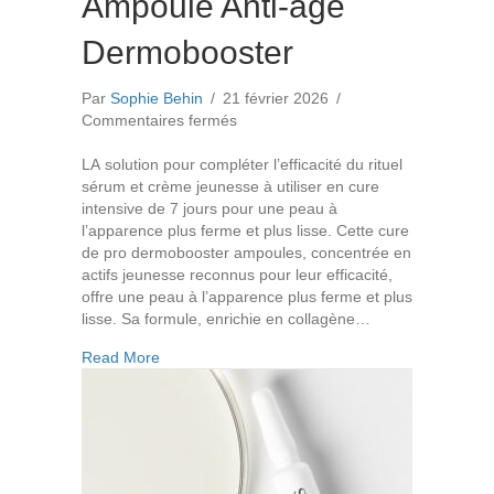
Ampoule Anti-âge
Dermobooster
Par
Sophie Behin
/
21 février 2026
/
sur
Commentaires fermés
Ampoule
Anti-
LA solution pour compléter l’efficacité du rituel
âge
sérum et crème jeunesse à utiliser en cure
Dermobooster
intensive de 7 jours pour une peau à
l’apparence plus ferme et plus lisse. Cette cure
de pro dermobooster ampoules, concentrée en
actifs jeunesse reconnus pour leur efficacité,
offre une peau à l’apparence plus ferme et plus
lisse. Sa formule, enrichie en collagène…
about Ampoule Anti-âge Dermobooster
Read More