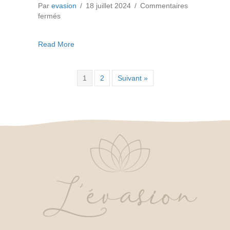
Par
evasion
/
18 juillet 2024
/
Commentaires
sur
fermés
Le
Fard
about Le Fard à Joues Corail Emoi
Read More
à
Joues
Corail
Emoi
1
2
Suivant »