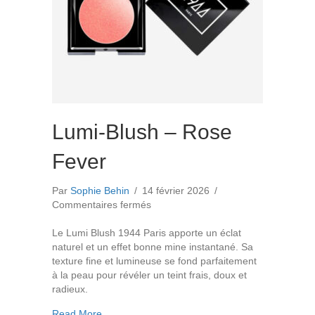
Lumi-Blush – Rose
Fever
Par
Sophie Behin
/
14 février 2026
/
sur
Commentaires fermés
Lumi-
Blush
Le Lumi Blush 1944 Paris apporte un éclat
–
naturel et un effet bonne mine instantané. Sa
Rose
texture fine et lumineuse se fond parfaitement
Fever
à la peau pour révéler un teint frais, doux et
radieux.
about Lumi-Blush – Rose Fever
Read More