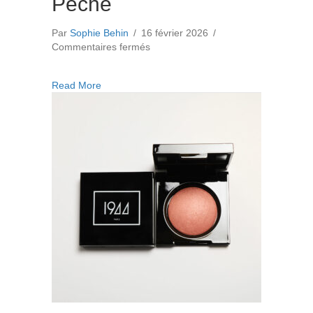
Pêche
Par
Sophie Behin
/
16 février 2026
/
sur
Commentaires fermés
La
touche
about La touche lumière Pêche
Read More
lumière
Pêche