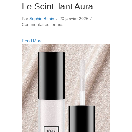
Le Scintillant Aura
Par
Sophie Behin
/
20 janvier 2026
/
sur
Commentaires fermés
Le
Scintillant
about Le Scintillant Aura
Read More
Aura