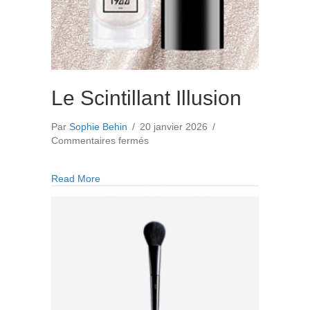
Le Scintillant Illusion
Par
Sophie Behin
/
20 janvier 2026
/
sur
Commentaires fermés
Le
Scintillant
about Le Scintillant Illusion
Read More
Illusion