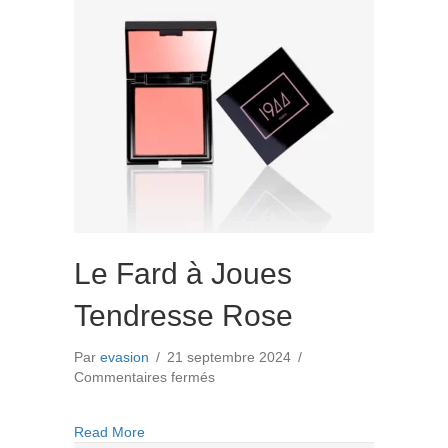
Le Fard à Joues
Tendresse Rose
Par
evasion
/
21 septembre 2024
/
sur
Commentaires fermés
Le
Fard
about Le Fard à Joues Tendresse Rose
Read More
à