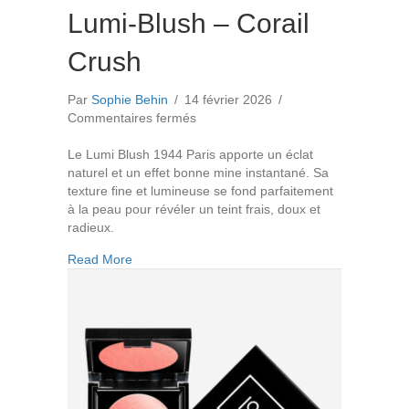
Lumi-Blush – Corail
Crush
Par
Sophie Behin
/
14 février 2026
/
sur
Commentaires fermés
Lumi-
Blush
Le Lumi Blush 1944 Paris apporte un éclat
–
naturel et un effet bonne mine instantané. Sa
Corail
texture fine et lumineuse se fond parfaitement
Crush
à la peau pour révéler un teint frais, doux et
radieux.
about Lumi-Blush – Corail Crush
Read More