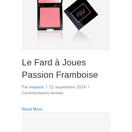
Le Fard à Joues
Passion Framboise
Par
evasion
/
21 septembre 2024
/
sur
Commentaires fermés
Le
Fard
about Le Fard à Joues Passion Framboise
Read More
à
Joues
Passion
Framboise