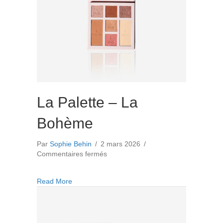
La Palette – La
Bohème
Par
Sophie Behin
/
2 mars 2026
/
sur
Commentaires fermés
La
Palette
about La Palette – La Bohème
Read More
–
La
Bohème