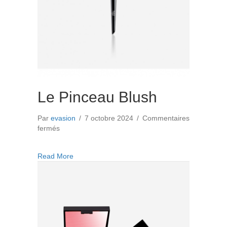
Le Pinceau Blush
Par
evasion
/
7 octobre 2024
/
Commentaires
sur
fermés
Le
Pinceau
about Le Pinceau Blush
Read More
Blush