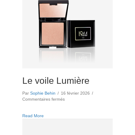
Le voile Lumière
Par
Sophie Behin
/
16 février 2026
/
sur
Commentaires fermés
Le
voile
about Le voile Lumière
Read More
Lumière