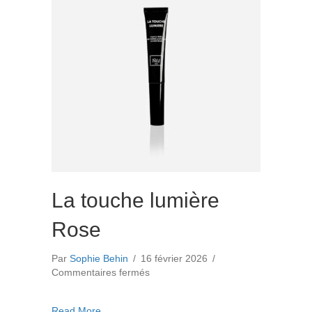
La touche lumière
Rose
Par
Sophie Behin
/
16 février 2026
/
sur
Commentaires fermés
La
touche
about La touche lumière Rose
Read More